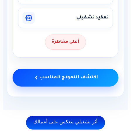
د تشغيلي
أعلى مخاطرة
اكتشف النموذج المناسب
أثر تشغيلي ينعكس على أعمالك