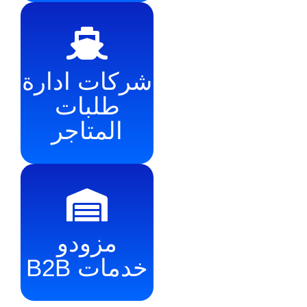
شركات ادارة
طلبات
المتاجر
مزودو
خدمات B2B