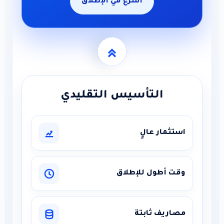
أسرع في الإطلاق
التأسيس التقليدي
مار عالٍ
أطول للإطلاق
يف ثابتة