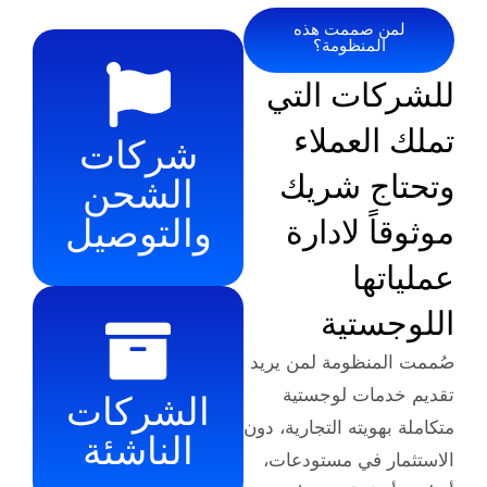
صممت هذه
منظومة؟
ت التي
عملاء
شركات
 شريك
الشحن
والتوصيل
 لادارة
ا
تية
ظومة لمن يريد
ت لوجستية
الشركات
يته التجارية، دون
الناشئة
في مستودعات،