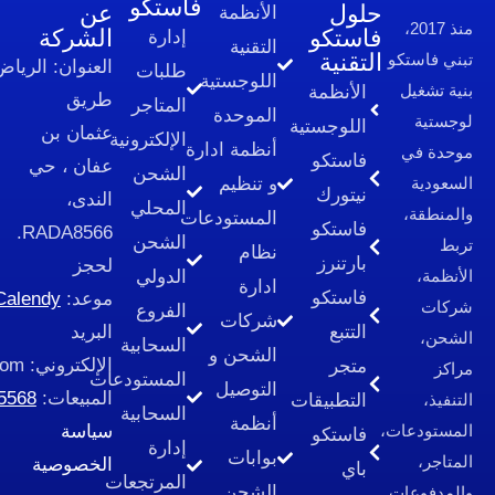
فاستكو
لول
عن
الأنظمة
استكو
الشركة
إدارة
التقنية
لتقنية
العنوان:
الرياض،
طلبات
اللوجستية
الأنظمة
طريق
المتاجر
الموحدة
اللوجستية
عثمان بن
الإلكترونية​
أنظمة ادارة
فاستكو
عفان ، حي
الشحن
و تنظيم
نيتورك
الندى،
المحلي
المستودعات
فاستكو
RADA8566.
الشحن
نظام
بارتنرز
لحجز
الدولي
ادارة
فاستكو
موعد:
Calendy
الفروع
شركات
التتبع
البريد
السحابية
الشحن و
الإلكتروني:
cs@fastcoo.com
متجر
المستودعات
التوصيل
المبيعات:
966535585568+
التطبيقات
السحابية
أنظمة
سياسة
فاستكو
إدارة
بوابات
الخصوصية
باي
المرتجعات
الشحن