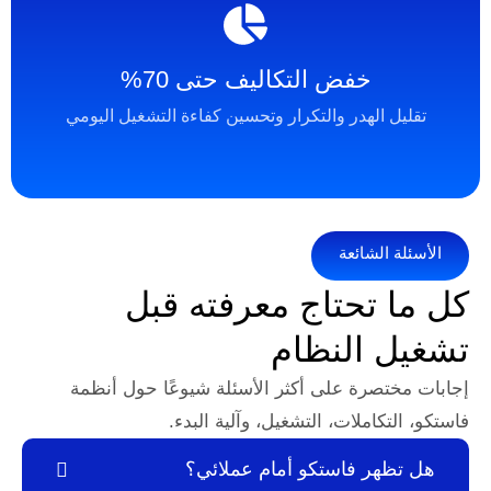
خفض التكاليف حتى 70%
لهدر والتكرار وتحسين كفاءة التشغيل اليومي
شائعة
تحتاج معرفته قبل
النظام
رة على أكثر الأسئلة شيوعًا حول أنظمة
ملات، التشغيل، وآلية البدء.
 فاستكو أمام عملائي؟