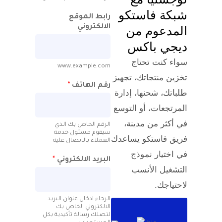
ة فاستكو
رابط الموقع
الالكتروني
دعوم من
ي باكس
كنت تحتاج
www.example.com
 منتجاتك، تجهيز
رقم الهاتف
*
ك، شحنها، إدارة
جعات، أو التوسع
ثر من مدينة،
الرقم الخاص بك الذي
سيقوم مسئول خدمة
فاستكو يساعدك
العملاء بالاتصال عليه
تيار نموذج
البريد الالكتروني
*
يل الأنسب
اجك.
الرجاء ادخال عنوان البريد
الالكتروني الخاص بك
لتصلك رسالة تأكيدية بكل