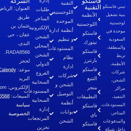
استكو
الشركة
إدارة
التقنية
لتقنية
العنوان:
الرياض،
طلبات
اللوجستية
الأنظمة
طريق
المتاجر
الموحدة
اللوجستية
عثمان بن
الإلكترونية​
أنظمة ادارة
فاستكو
عفان ، حي
الشحن
و تنظيم
نيتورك
الندى،
المحلي
المستودعات
فاستكو
RADA8566.
الشحن
نظام
بارتنرز
لحجز
الدولي
ادارة
فاستكو
موعد:
Calendy
الفروع
شركات
التتبع
البريد
السحابية
الشحن و
الإلكتروني:
cs@fastcoo.com
متجر
المستودعات
التوصيل
المبيعات:
966535585568+
التطبيقات
السحابية
أنظمة
سياسة
فاستكو
إدارة
بوابات
الخصوصية
باي
المرتجعات
الشحن
فاستكو
تخزين