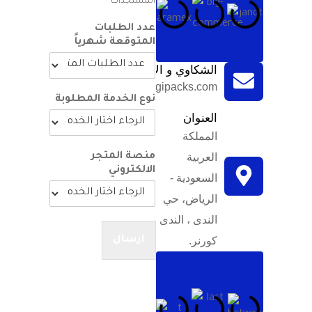
المستجدات
عدد الطلبات
المتوقعة شهرياً
الشكاوي و الاقتراحات
support@diggipacks.com
نوع الخدمة المطلوبة
العنوان
المملكة
العربية
منصة المتجر
الالكتروني
السعودية -
الرياض، حي
الندى ، الندى
كورنر.
ارسال