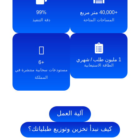
99%
احات المتاحة
دقة التنفيذ
+6
قة الاستيعابية
مستودعات سحابية منتشرة في
المملكة
آلية العمل
ف نبدأ تخزين وتوزيع طبلياتك؟