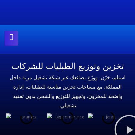
غيّرت… وأصبحت
Fastcoo Network by Diggipacks
—
اكتشف النموذج الجديد 🚀
التفاصيل ←
وتوزيع الطبليات للشركات
ن، ووزّع بضائعك عبر شبكة تشغيل مرنة داخل
 مع مساحات تخزين مناسبة للطبليات، إدارة
خزون، وتجهيز للتوزيع والشحن بدون تعقيد
تشغيلي.