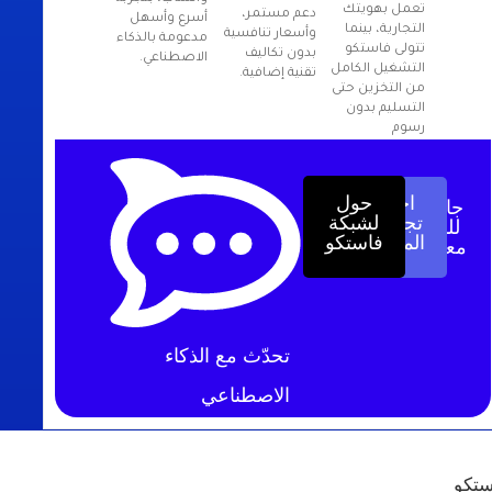
تعمل بهويتك
دعم مستمر،
أسرع وأسهل
التجارية، بينما
وأسعار تنافسية
مدعومة بالذكاء
تتولى فاستكو
بدون تكاليف
الاصطناعي.
التشغيل الكامل
تقنية إضافية.
من التخزين حتى
التسليم بدون
رسوم
احجز
حول
جاهز
تجربتك
لشبكة
للبدء
المجانية
فاستكو
معنا؟
تحدّث مع الذكاء
الاصطناعي
ستكو