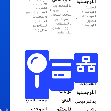
اللوجستية
يوفّر حلول
نمِّ أعمالك وزِد
المنصة
التخزين،
مبيعاتك عبر ربط
اللوجستية
الشحن، التجهيز،
خدمات الشحن،
الموحدة لجميع
والمنتجات
الدفع، التتبع،
الحلول
التشغيلية
والتطبيقات
اللوجستية
للمتاجر من
اللوجستية من
مكان واحد.
مكان واحد.
الخدمات
بوابات
اللوجستية
منصة التتبع
الدفع
بدعم ديجي
الموحدة
فاستكو
باكس