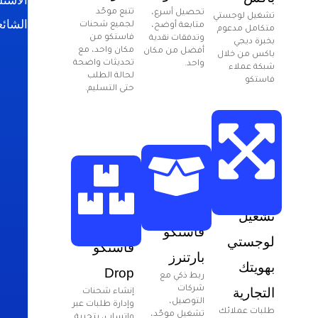
الأسئل
تتبع موحّد
تحصيل أسرع،
تشغيل لوجستي
الشائع
لجميع شحنات
متابعة أوضح،
متكامل مدعوم
فاستكو من
وتدفقات نقدية
بخبرة ديجي
مكان واحد، مع
أفضل من مكان
باكس من خلال
تحديثات واضحة
واحد.
شبكة عملاء
لحالة الطلب
فاستكو
حتى التسليم.
تشغيل
فاستكو
لوجستي
فاستكو
بارتنرز
بهويتك
Drop
ربط ذكي مع
شركات
التجارية
إنشاء شحنات
التوصيل،
وإدارة طلبات عبر
طلبات عملائك
تشغيل موحّد،
واتساب، بتجربة