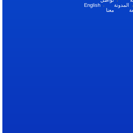
ة
تواصل
المدونة
English
ة
معنا