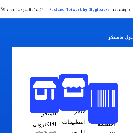
ّرت… وأصبحت
Fastcoo Network by Diggipacks
— اكتشف النموذج الجديد 🚀
ول فاستكو
متجر
المتجر
التطبيقات
الأنظمة
الالكتروني
اللوجستي
متجر لوجستي