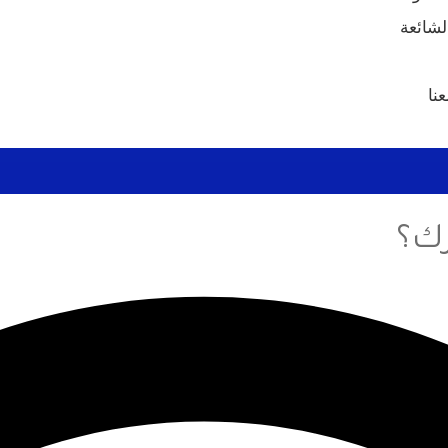
لشائعة
نا
ك؟