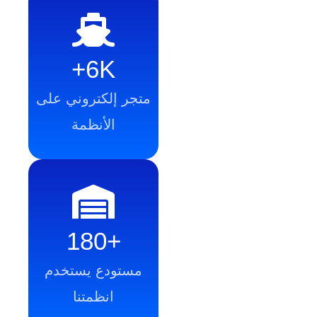
6K+
متجر إلكتروني على
الأنظمة
+180
مستودع يستخدم
انظمتنا