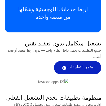
ط خدماتك اللوجستية وشغّلها
من منصة واحدة
كامل بدون تعقيد تقني
ت تعمل داخل نظام واحد — بدون ربط معقد أو تعدد
تطبيقات
طبيقات تخدم التشغيل الفعلي
إدارة مخزون، تنفيذ طلبات، شحن، تتبع، تحصيل COD، وذكاء