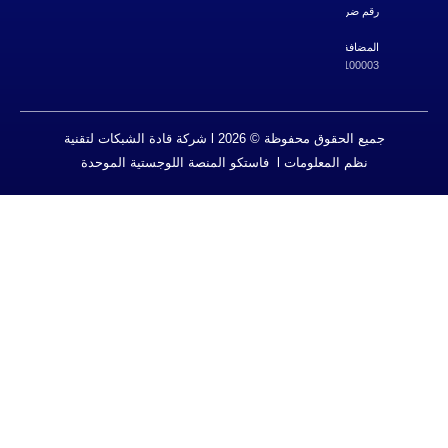
ة القيمة
700108267795
310572334
جميع الحقوق محفوظة © 2026 l شركة قادة الشبكات لتقنية
l فاستكو المنصة اللوجستية الموحدة