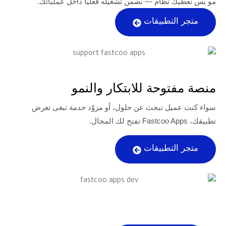
ظام — نضمن تشغيله فعليًا داخل عملياتك.
تطبيقات
حة للابتكار والنمو
ل تبحث عن حلول، أو مزوّد خدمة تبغى تعرض
تطبيقات