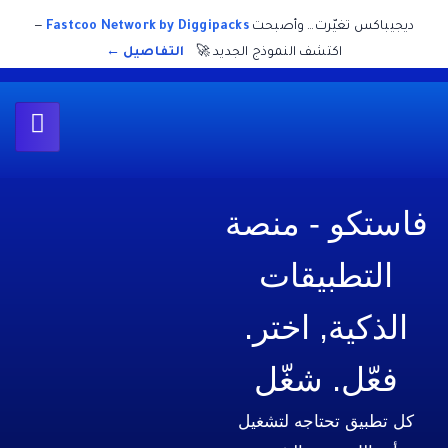
غيّرت… وأصبحت
Fastcoo Network by Diggipacks
—
اكتشف النموذج الجديد 🚀
التفاصيل ←
 - منصة
بيقات
, اختر.
. شغّل
تحتاجه لتشغيل