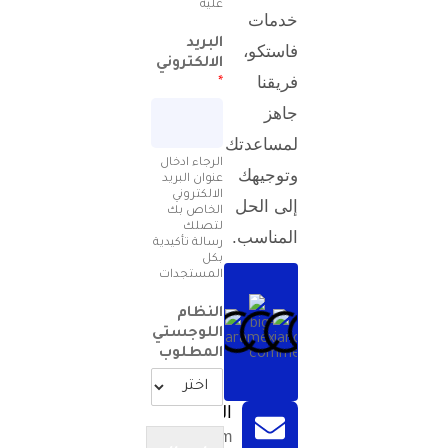
عليه
خدمات
البريد
فاستكو،
الالكتروني
فريقنا
*
جاهز
لمساعدتك
الرجاء ادخال
وتوجيهك
عنوان البريد
الالكتروني
إلى الحل
الخاص بك
لتصلك
المناسب.
رسالة تأكيدية
بكل
المستجدات
النظام
اللوجستي
المطلوب
الشكاوي و الاقتراحات
support@diggipacks.com