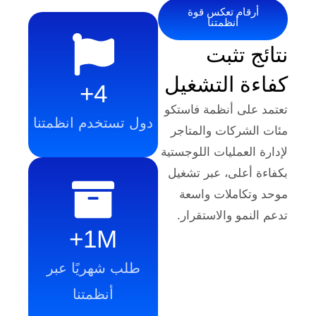
م تعكس قوة
أنظمتنا
تثبت
 التشغيل
4+
 أنظمة فاستكو
دول تستخدم انظمتنا
كات والمتاجر
مليات اللوجستية
لى، عبر تشغيل
ملات واسعة
 والاستقرار.
1M+
طلب شهريًا عبر
أنظمتنا