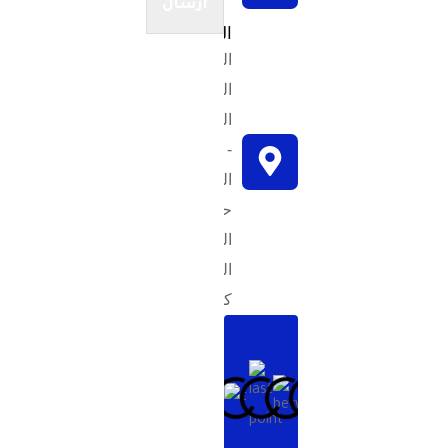
ارسال
العنوان
المملكة
العربية
السعودية
-
الرياض،
حي
الندى ،
الندى
كورنر.