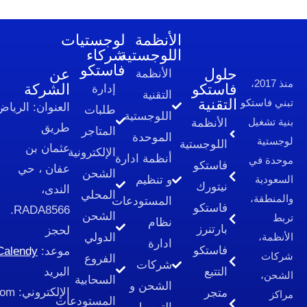
الأنظمة
لوجستيات
اللوجستية
شركاء
فاستكو
لول
عن
الأنظمة
استكو
الشركة
إدارة
التقنية
لتقنية
العنوان:
الرياض،
طلبات
اللوجستية
الأنظمة
طريق
المتاجر
الموحدة
اللوجستية
عثمان بن
الإلكترونية​
أنظمة ادارة
فاستكو
عفان ، حي
الشحن
و تنظيم
نيتورك
الندى،
المحلي
المستودعات
فاستكو
RADA8566.
الشحن
نظام
بارتنرز
لحجز
الدولي
ادارة
فاستكو
موعد:
Calendy
الفروع
شركات
التتبع
البريد
السحابية
الشحن و
الإلكتروني:
cs@fastcoo.com
متجر
المستودعات