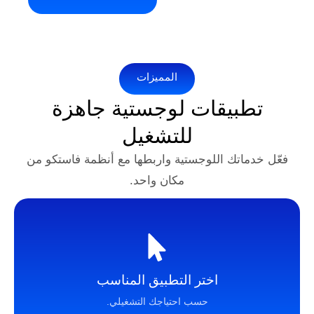
المميزات
يقات لوجستية جاهزة
للتشغيل
تك اللوجستية واربطها مع أنظمة فاستكو من
مكان واحد.
اختر التطبيق المناسب
حسب احتياجك التشغيلي.