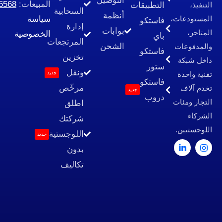
التوصيل
المبيعات:
966535585568+
التطبيقات
السحابية
أنظمة
سياسة
فاستكو
إدارة
بوابات
الخصوصية
باي
المرتجعات
الشحن
فاستكو
تخزين
ستور
ونقل
جديد
فاستكو
مرخّص
جديد
دروب
اطلق
شركتك
اللوجستية
جديد
بدون
تكاليف
شركة قادة
الشبكات لتقنية
نظم المعلومات
رقم السجل
التجاري :