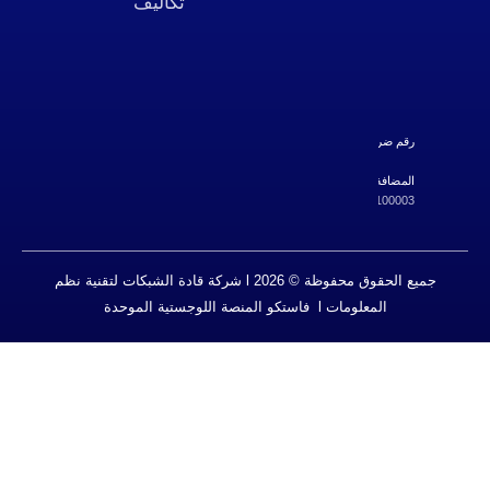
تكاليف
شركة قادة
الشبكات لتقنية
نظم المعلومات
رقم السجل
التجاري :
ة القيمة
700108267795
310572334
جميع الحقوق محفوظة © 2026 l شركة قادة الشبكات لتقنية نظم
ت l فاستكو المنصة اللوجستية الموحدة