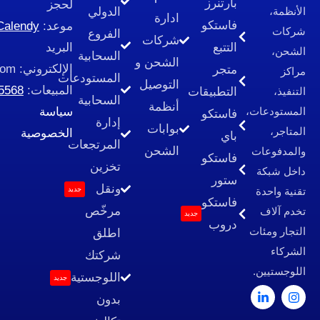
بارتنرز
لحجز
الدولي
ادارة
فاستكو
موعد:
Calendy
الفروع
شركات
التتبع
البريد
السحابية
الشحن و
الإلكتروني:
cs@fastcoo.com
متجر
المستودعات
التوصيل
المبيعات:
966535585568+
التطبيقات
السحابية
أنظمة
سياسة
فاستكو
إدارة
بوابات
الخصوصية
باي
المرتجعات
الشحن
فاستكو
تخزين
ستور
ونقل
جديد
فاستكو
مرخّص
جديد
دروب
اطلق
شركتك
اللوجستية
جديد
بدون