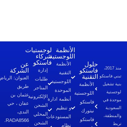
الأنظمة
لوجستيات
اللوجستية
شركاء
فاستكو
لول
عن
الأنظمة
استكو
الشركة
إدارة
التقنية
لتقنية
العنوان:
الرياض،
طلبات
اللوجستية
الأنظمة
طريق
المتاجر
الموحدة
اللوجستية
عثمان بن
الإلكترونية​
أنظمة ادارة
فاستكو
عفان ، حي
الشحن
و تنظيم
نيتورك
الندى،
المحلي
المستودعات
فاستكو
RADA8566.
الشحن
نظام